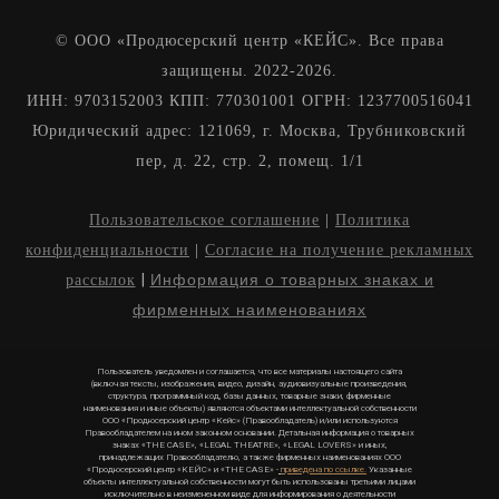
© ООО «Продюсерский центр «КЕЙС». Все права
защищены. 2022-2026.
ИНН: 9703152003 КПП: 770301001 ОГРН: 1237700516041
Юридический адрес: 121069, г. Москва, Трубниковский
пер, д. 22, стр. 2, помещ. 1/1
Пользовательское соглашение
|
Политика
конфиденциальноcти
|
Согласие на получение рекламных
|
Информация о товарных знаках и
рассылок
фирменных наименованиях
Пользователь уведомлен и соглашается, что все материалы настоящего сайта
(включая тексты, изображения, видео, дизайн, аудиовизуальные произведения,
структура, программный код, базы данных, товарные знаки, фирменные
наименования и иные объекты) являются объектами интеллектуальной собственности
ООО «Продюсерский центр «Кейс» (Правообладатель) и/или используются
Правообладателем на ином законном основании
.
Детальная информация о товарных
знаках «THE CASE», «LEGAL THEATRE», «LEGAL LOVERS» и иных,
принадлежащих Правообладателю, а также фирменных наименованиях ООО
«Продюсерский центр «КЕЙС» и «THE CASE» -
приведена по ссылке.
Указанные
объекты интеллектуальной собственности могут быть использованы третьими лицами
исключительно в неизмененном виде для информирования о деятельности