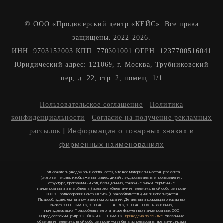
© ООО «Продюсерский центр «КЕЙС». Все права
защищены. 2022-2026.
ИНН: 9703152003 КПП: 770301001 ОГРН: 1237700516041
Юридический адрес: 121069, г. Москва, Трубниковский
пер, д. 22, стр. 2, помещ. 1/1
Пользовательское соглашение
|
Политика
конфиденциальноcти
|
Согласие на получение рекламных
|
Информация о товарных знаках и
рассылок
фирменных наименованиях
Пользователь уведомлен и соглашается, что все материалы настоящего сайта
(включая тексты, изображения, видео, дизайн, аудиовизуальные произведения,
структура, программный код, базы данных, товарные знаки, фирменные
наименования и иные объекты) являются объектами интеллектуальной собственности
ООО «Продюсерский центр «Кейс» (Правообладатель) и/или используются
Правообладателем на ином законном основании
.
Детальная информация о товарных
знаках «THE CASE», «LEGAL THEATRE», «LEGAL LOVERS» и иных,
принадлежащих Правообладателю, а также фирменных наименованиях ООО
«Продюсерский центр «КЕЙС» и «THE CASE» -
приведена по ссылке.
Указанные
объекты интеллектуальной собственности могут быть использованы третьими лицами